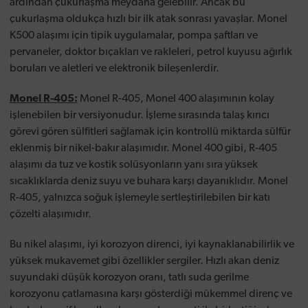
ardından çukurlaşma meydana gelebilir. Ancak bu
çukurlaşma oldukça hızlı bir ilk atak sonrası yavaşlar. Monel
K500 alaşımı için tipik uygulamalar, pompa şaftları ve
pervaneler, doktor bıçakları ve rakleleri, petrol kuyusu ağırlık
boruları ve aletleri ve elektronik bileşenlerdir.
Monel R-405:
Monel R-405, Monel 400 alaşımının kolay
işlenebilen bir versiyonudur. İşleme sırasında talaş kırıcı
görevi gören sülfitleri sağlamak için kontrollü miktarda sülfür
eklenmiş bir nikel-bakır alaşımıdır. Monel 400 gibi, R-405
alaşımı da tuz ve kostik solüsyonların yanı sıra yüksek
sıcaklıklarda deniz suyu ve buhara karşı dayanıklıdır. Monel
R-405, yalnızca soğuk işlemeyle sertleştirilebilen bir katı
çözelti alaşımıdır.
Bu nikel alaşımı, iyi korozyon direnci, iyi kaynaklanabilirlik ve
yüksek mukavemet gibi özellikler sergiler. Hızlı akan deniz
suyundaki düşük korozyon oranı, tatlı suda gerilme
korozyonu çatlamasına karşı gösterdiği mükemmel direnç ve