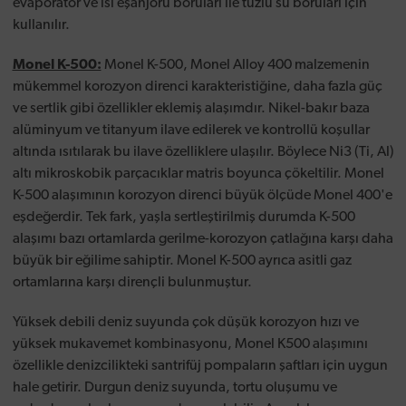
evaporatör ve ısı eşanjörü boruları ile tuzlu su boruları için
kullanılır.
Monel K-500:
Monel K-500, Monel Alloy 400 malzemenin
mükemmel korozyon direnci karakteristiğine, daha fazla güç
ve sertlik gibi özellikler eklemiş alaşımdır. Nikel-bakır baza
alüminyum ve titanyum ilave edilerek ve kontrollü koşullar
altında ısıtılarak bu ilave özelliklere ulaşılır. Böylece Ni3 (Ti, Al)
altı mikroskobik parçacıklar matris boyunca çökeltilir. Monel
K-500 alaşımının korozyon direnci büyük ölçüde Monel 400'e
eşdeğerdir. Tek fark, yaşla sertleştirilmiş durumda K-500
alaşımı bazı ortamlarda gerilme-korozyon çatlağına karşı daha
büyük bir eğilime sahiptir. Monel K-500 ayrıca asitli gaz
ortamlarına karşı dirençli bulunmuştur.
Yüksek debili deniz suyunda çok düşük korozyon hızı ve
yüksek mukavemet kombinasyonu, Monel K500 alaşımını
özellikle denizcilikteki santrifüj pompaların şaftları için uygun
hale getirir. Durgun deniz suyunda, tortu oluşumu ve