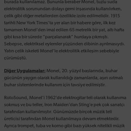
burada kullanılamaz. Bununla beraber Monel, tuzlu suda
elektrolitik sorunundan dolayı gemi inşasında kullanılırken,
çelik gibi diğer metallerden özellikle izole edilmelidir. 1915
tarihli New York Times’ta yer alan bir habere göre, ilk kez
tamamen Monel’den imal edilen 65 metrelik bir yat, altı hafta
gibi kısa bir sürede “parçalanarak” hurdaya çıkmıştı.
Sebepse, elektriksel eylemler yüzünden dibinin ayrılmasıydı.
Yatın çelik iskeleti Monel’le elektrolitik etkileşim sebebiyle
çürümüştü.
Diğer Uygulamalar:
Monel, 20. yüzyıl başlarında, buhar
gücünün yaygın olarak kullanıldığı zamanlarda, aşırı ısıtmalı
buhar sistemlerinde kullanım için tavsiye edilmiştir.
RotoSound, Monel’i 1962’de elektrogitar teli olarak kullanıma
sokmuş ve bu teller, Iron Maiden’dan Sting’e pek çok sanatçı
tarafından kullanılmıştır. Günümüzde birçok müzik teli
üreticisi tarafından Monel kullanılmaya devam etmektedir.
Ayrıca trompet, tuba ve korno gibi bazı yüksek nitelikli müzik