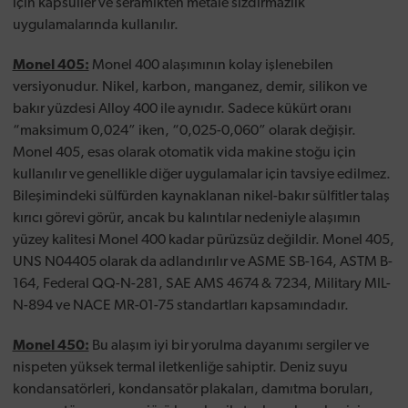
için kapsüller ve seramikten metale sızdırmazlık
uygulamalarında kullanılır.
Monel 405:
Monel 400 alaşımının kolay işlenebilen
versiyonudur. Nikel, karbon, manganez, demir, silikon ve
bakır yüzdesi Alloy 400 ile aynıdır. Sadece kükürt oranı
“maksimum 0,024” iken, “0,025-0,060” olarak değişir.
Monel 405, esas olarak otomatik vida makine stoğu için
kullanılır ve genellikle diğer uygulamalar için tavsiye edilmez.
Bileşimindeki sülfürden kaynaklanan nikel-bakır sülfitler talaş
kırıcı görevi görür, ancak bu kalıntılar nedeniyle alaşımın
yüzey kalitesi Monel 400 kadar pürüzsüz değildir. Monel 405,
UNS N04405 olarak da adlandırılır ve ASME SB-164, ASTM B-
164, Federal QQ-N-281, SAE AMS 4674 & 7234, Military MIL-
N-894 ve NACE MR-01-75 standartları kapsamındadır.
Monel 450:
Bu alaşım iyi bir yorulma dayanımı sergiler ve
nispeten yüksek termal iletkenliğe sahiptir. Deniz suyu
kondansatörleri, kondansatör plakaları, damıtma boruları,