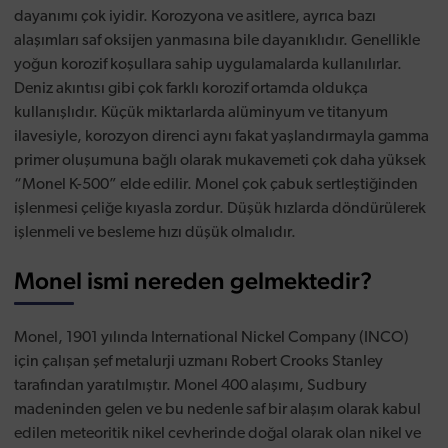
dayanımı çok iyidir. Korozyona ve asitlere, ayrıca bazı
alaşımları saf oksijen yanmasına bile dayanıklıdır. Genellikle
yoğun korozif koşullara sahip uygulamalarda kullanılırlar.
Deniz akıntısı gibi çok farklı korozif ortamda oldukça
kullanışlıdır. Küçük miktarlarda alüminyum ve titanyum
ilavesiyle, korozyon direnci aynı fakat yaşlandırmayla gamma
primer oluşumuna bağlı olarak mukavemeti çok daha yüksek
“Monel K-500” elde edilir. Monel çok çabuk sertleştiğinden
işlenmesi çeliğe kıyasla zordur. Düşük hızlarda döndürülerek
işlenmeli ve besleme hızı düşük olmalıdır.
Monel ismi nereden gelmektedir?
Monel, 1901 yılında International Nickel Company (INCO)
için çalışan şef metalurji uzmanı Robert Crooks Stanley
tarafından yaratılmıştır. Monel 400 alaşımı, Sudbury
madeninden gelen ve bu nedenle saf bir alaşım olarak kabul
edilen meteoritik nikel cevherinde doğal olarak olan nikel ve