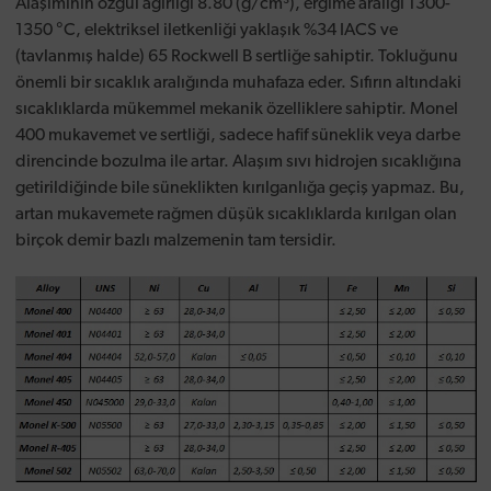
Alaşımının özgül ağırlığı 8.80 (g/cm³), ergime aralığı 1300-
1350 °C, elektriksel iletkenliği yaklaşık %34 IACS ve
(tavlanmış halde) 65 Rockwell B sertliğe sahiptir. Tokluğunu
önemli bir sıcaklık aralığında muhafaza eder. Sıfırın altındaki
sıcaklıklarda mükemmel mekanik özelliklere sahiptir. Monel
400 mukavemet ve sertliği, sadece hafif süneklik veya darbe
direncinde bozulma ile artar. Alaşım sıvı hidrojen sıcaklığına
getirildiğinde bile süneklikten kırılganlığa geçiş yapmaz. Bu,
artan mukavemete rağmen düşük sıcaklıklarda kırılgan olan
birçok demir bazlı malzemenin tam tersidir.