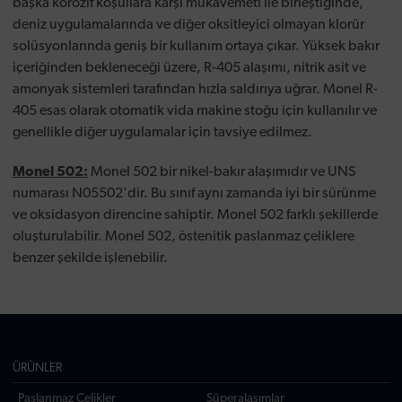
başka korozif koşullara karşı mukavemeti ile birleştiğinde,
deniz uygulamalarında ve diğer oksitleyici olmayan klorür
solüsyonlarında geniş bir kullanım ortaya çıkar. Yüksek bakır
içeriğinden bekleneceği üzere, R-405 alaşımı, nitrik asit ve
amonyak sistemleri tarafından hızla saldırıya uğrar. Monel R-
405 esas olarak otomatik vida makine stoğu için kullanılır ve
genellikle diğer uygulamalar için tavsiye edilmez.
Monel 502:
Monel 502 bir nikel-bakır alaşımıdır ve UNS
numarası N05502'dir. Bu sınıf aynı zamanda iyi bir sürünme
ve oksidasyon direncine sahiptir. Monel 502 farklı şekillerde
oluşturulabilir. Monel 502, östenitik paslanmaz çeliklere
benzer şekilde işlenebilir.
ÜRÜNLER
Paslanmaz Çelikler
Süperalaşımlar