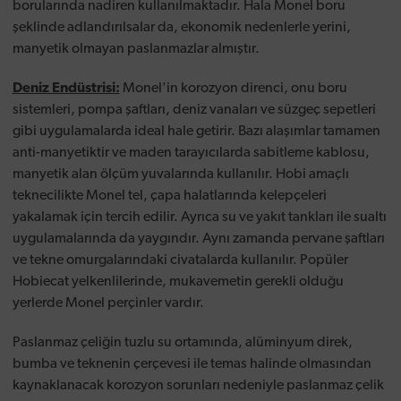
borularında nadiren kullanılmaktadır. Hala Monel boru
şeklinde adlandırılsalar da, ekonomik nedenlerle yerini,
manyetik olmayan paslanmazlar almıştır.
Deniz Endüstrisi:
Monel'in korozyon direnci, onu boru
sistemleri, pompa şaftları, deniz vanaları ve süzgeç sepetleri
gibi uygulamalarda ideal hale getirir. Bazı alaşımlar tamamen
anti-manyetiktir ve maden tarayıcılarda sabitleme kablosu,
manyetik alan ölçüm yuvalarında kullanılır. Hobi amaçlı
teknecilikte Monel tel, çapa halatlarında kelepçeleri
yakalamak için tercih edilir. Ayrıca su ve yakıt tankları ile sualtı
uygulamalarında da yaygındır. Aynı zamanda pervane şaftları
ve tekne omurgalarındaki civatalarda kullanılır. Popüler
Hobiecat yelkenlilerinde, mukavemetin gerekli olduğu
yerlerde Monel perçinler vardır.
Paslanmaz çeliğin tuzlu su ortamında, alüminyum direk,
bumba ve teknenin çerçevesi ile temas halinde olmasından
kaynaklanacak korozyon sorunları nedeniyle paslanmaz çelik