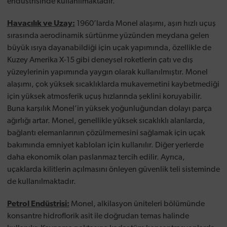
endüstrisinde kullanılmaktadır.
Havacılık ve Uzay:
1960’larda Monel alaşımı, aşırı hızlı uçuş
sırasında aerodinamik sürtünme yüzünden meydana gelen
büyük ısıya dayanabildiği için uçak yapımında, özellikle de
Kuzey Amerika X-15 gibi deneysel roketlerin çatı ve dış
yüzeylerinin yapımında yaygın olarak kullanılmıştır. Monel
alaşımı, çok yüksek sıcaklıklarda mukavemetini kaybetmediği
için yüksek atmosferik uçuş hızlarında şeklini koruyabilir.
Buna karşılık Monel’in yüksek yoğunluğundan dolayı parça
ağırlığı artar. Monel, genellikle yüksek sıcaklıklı alanlarda,
bağlantı elemanlarının çözülmemesini sağlamak için uçak
bakımında emniyet kabloları için kullanılır. Diğer yerlerde
daha ekonomik olan paslanmaz tercih edilir. Ayrıca,
uçaklarda kilitlerin açılmasını önleyen güvenlik teli sisteminde
de kullanılmaktadır.
Petrol Endüstrisi:
Monel, alkilasyon üniteleri bölümünde
konsantre hidroflorik asit ile doğrudan temas halinde