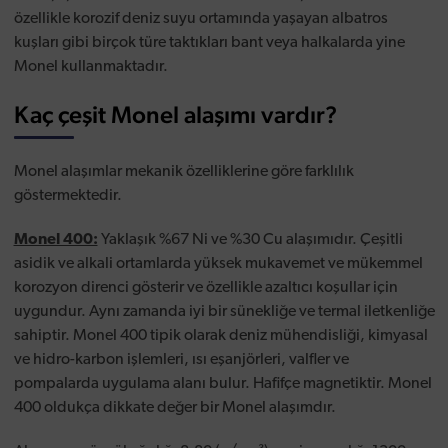
özellikle korozif deniz suyu ortamında yaşayan albatros
kuşları gibi birçok türe taktıkları bant veya halkalarda yine
Monel kullanmaktadır.
Kaç çeşit Monel alaşımı vardır?
Monel alaşımlar mekanik özelliklerine göre farklılık
göstermektedir.
Monel 400:
Yaklaşık %67 Ni ve %30 Cu alaşımıdır. Çeşitli
asidik ve alkali ortamlarda yüksek mukavemet ve mükemmel
korozyon direnci gösterir ve özellikle azaltıcı koşullar için
uygundur. Aynı zamanda iyi bir sünekliğe ve termal iletkenliğe
sahiptir. Monel 400 tipik olarak deniz mühendisliği, kimyasal
ve hidro-karbon işlemleri, ısı eşanjörleri, valfler ve
pompalarda uygulama alanı bulur. Hafifçe magnetiktir. Monel
400 oldukça dikkate değer bir Monel alaşımdır.