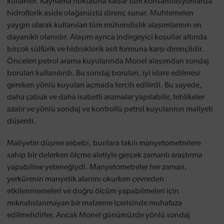
kullanılır. Kaynama noktasına kadar tüm konsantrasyonlarda
hidroflorik aside olağanüstü direnç sunar. Muhtemelen
yaygın olarak kullanılan tüm mühendislik alaşımlarının en
dayanıklı olanıdır. Alaşım ayrıca indirgeyici koşullar altında
birçok sülfürik ve hidroklorik asit formuna karşı dirençlidir.
Önceleri petrol arama kuyularında Monel alaşımdan sondaj
boruları kullanılırdı. Bu sondaj boruları, iyi idare edilmesi
gereken yönlü kuyuları açmada tercih edilirdi. Bu sayede,
daha çabuk ve daha isabetli aramalar yapılabilir, tehlikeler
azalır ve yönlü sondaj ve kontrollü petrol kuyularının maliyeti
düşerdi.
Maliyetin düşme sebebi, bunlara takılı manyetometrelere
sahip bir delerken ölçme aletiyle gerçek zamanlı araştırma
yapabilme yeteneğiydi. Manyetometreler her zaman,
yerkürenin manyetik alanını okurken çevreden
etkilenmemeleri ve doğru ölçüm yapabilmeleri için
mıknatıslanmayan bir malzeme içerisinde muhafaza
edilmelidirler. Ancak Monel günümüzde yönlü sondaj